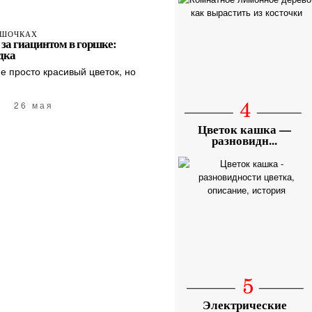
РШОЧКАХ
за гиацинтом в горшке:
дка
е просто красивый цветок, но
26 мая
Цветок кашка —
разновидн...
Электрические