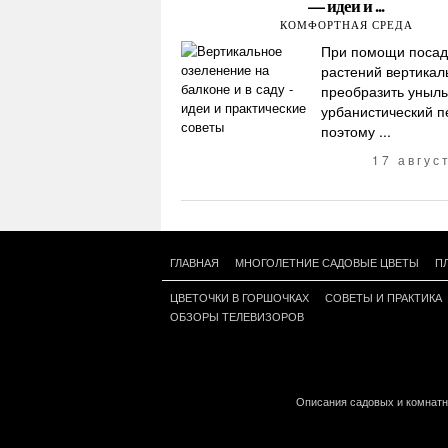
— идеи и ...
КОМФОРТНАЯ СРЕДА
При помощи посад
растений вертикал
преобразить уныл
урбанистический п
поэтому ...
17 авгус
ГЛАВНАЯ
МНОГОЛЕТНИЕ САДОВЫЕ ЦВЕТЫ
П
ЦВЕТОЧКИ В ГОРШОЧКАХ
СОВЕТЫ И ПРАКТИКА
ОБЗОРЫ ТЕЛЕВИЗОРОВ
Описания садовых и комнатн