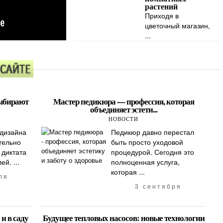
растений
Приходя в
цветочный магазин,
...
выбирают
Мастер педикюра — профессия, которая
объединяет эстети...
НОВОСТИ
 дизайна
Педикюр давно перестал
тельно
быть просто уходовой
 диктата
процедурой. Сегодня это
й. ...
полноценная услуга,
которая ...
ля
3 сентября
и в саду
Будущее тепловых насосов: новые технологии