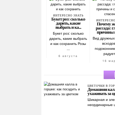
ИНТЕРЕСНО ЗНАТЬ
Букет роз: сколько
ИНТЕРЕСНО
дарить, какие
Почему ж
выбрать и ка...
рассада: 
причины и 
Букет роз: сколько
Вид дружных
дарить, какие выбрать
всходов
и как сохранить Розы
подоконнике
...
радует 
6 августа
16 ма
ЦВЕТОЧКИ В ГО
Домашняя калл
ухаживать за 
Шикарная и эле
неординарные цв