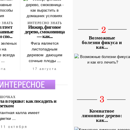
 ЗНАТЬ
ИНТЕРЕСНО ЗНАТЬ
елтеет
Инжир, фиговое
главные
дерево, смоковница
спо...
— как...
Возможные
болезни фикуса и
 зеленых
Фига является
как...
 на
листопадным
 всегда
деревом дающим
...
сочные плоды ...
рта
17 августа
РШОЧКАХ
а в горшке: как посадить и
цветком
Комнатное
гантная калла имеет
лимонное дерево:
етки ...
как...
11 октября