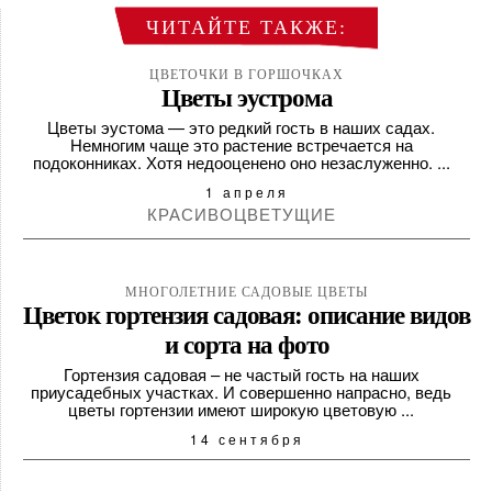
ЧИТАЙТЕ ТАКЖЕ:
ЦВЕТОЧКИ В ГОРШОЧКАХ
ДОМАШНЯЯ КАЛЛА В
ЦВЕТОЧКИ В ГОРШОЧКАХ
Цветы эустрома
ГОРШКЕ: КАК ПОСАДИТЬ
ЦВЕТОЧКИ В ГОРШОЧКАХ
Цветы эустома — это редкий гость в наших садах.
И ...
КАК УХАЖИВАТЬ ЗА
Немногим чаще это растение встречается на
подоконниках. Хотя недооценено оно незаслуженно. ...
ГИАЦИНТОМ В ГОРШКЕ:
11 октября
ПОЛ...
1 апреля
КРАСИВОЦВЕТУЩИЕ
26 мая
МНОГОЛЕТНИЕ САДОВЫЕ ЦВЕТЫ
Цветок гортензия садовая: описание видов
и сорта на фото
Гортензия садовая – не частый гость на наших
приусадебных участках. И совершенно напрасно, ведь
цветы гортензии имеют широкую цветовую ...
14 сентября