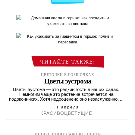
ЧИТАЙТЕ ТАКЖЕ:
ЦВЕТОЧКИ В ГОРШОЧКАХ
ДОМАШНЯЯ КАЛЛА В
ЦВЕТОЧКИ В ГОРШОЧКАХ
Цветы эустрома
ГОРШКЕ: КАК ПОСАДИТЬ
ЦВЕТОЧКИ В ГОРШОЧКАХ
Цветы эустома — это редкий гость в наших садах.
И ...
КАК УХАЖИВАТЬ ЗА
Немногим чаще это растение встречается на
подоконниках. Хотя недооценено оно незаслуженно. ...
ГИАЦИНТОМ В ГОРШКЕ:
11 октября
ПОЛ...
1 апреля
КРАСИВОЦВЕТУЩИЕ
26 мая
МНОГОЛЕТНИЕ САДОВЫЕ ЦВЕТЫ